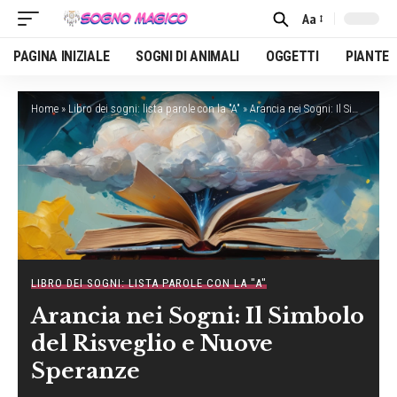
Aa
Font
Resizer
PAGINA INIZIALE
SOGNI DI ANIMALI
OGGETTI
PIANTE
Home
»
Libro dei sogni: lista parole con la "A"
»
Arancia nei Sogni: Il Simbolo del Risveglio e Nuove Speranze
LIBRO DEI SOGNI: LISTA PAROLE CON LA "A"
Arancia nei Sogni: Il Simbolo
del Risveglio e Nuove
Speranze