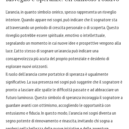
L’arancia, in quanto simbolo onirico, spesso rappresenta un risveglio
interiore. Quando appare nei sogni, può indicare che il sognatore sta
attraversando un periodo di crescita personale o di scoperta. Questo
risveglio potrebbe essere spirituale, emotivo o intellettuale,
segnalando un momento in cui nuove idee e prospettive vengono alla
luce. L’atto stesso di sognare un’arancia può indicare una
consapevolezza più acuta del proprio potenziale e desiderio di
esplorare nuovi orizzonti.
Il ruolo dell’arancia come portatrice di speranza è ugualmente
significativo. La sua presenza nei sogni può suggerire che il sognatore è
pronto a lasciare alle spalle le difficoltà passate e ad
abbracciare
un
futuro luminoso. Questo simbolo di speranza incoraggia il sognatore a
guardare avanti con ottimismo, accogliendo le opportunità con
entusiasmo e fiducia. In questo modo, l’arancia nei sogni diventa un
segno potente di rinnovamento e rinascita, invitando chi sogna a
perdersi nella bellezza delle nuove iniziative e delle avventure