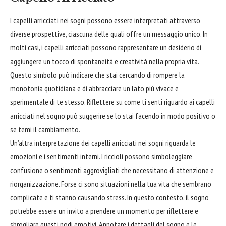
I capelli arricciati nei sogni possono essere interpretati attraverso
diverse prospettive, ciascuna delle quali offre un messaggio unico. In
molti casi, i capelli arricciati possono rappresentare un desiderio di
aggiungere un tocco di spontaneità e creatività nella propria vita.
Questo simbolo può indicare che stai cercando di rompere la
monotonia quotidiana e di
abbracciare
un lato più vivace e
sperimentale di te stesso. Riflettere su come ti senti riguardo ai capelli
arricciati nel sogno può suggerire se lo stai facendo in modo positivo o
se temi il cambiamento.
Un’altra interpretazione dei capelli arricciati nei sogni riguarda le
emozioni e i sentimenti interni. I riccioli possono simboleggiare
confusione
o sentimenti aggrovigliati che necessitano di attenzione e
riorganizzazione. Forse ci sono situazioni nella tua vita che sembrano
complicate e ti stanno causando stress. In questo contesto, il sogno
potrebbe essere un invito a prendere un momento per riflettere e
sbrogliare questi nodi emotivi. Annotare i dettagli del sogno e le