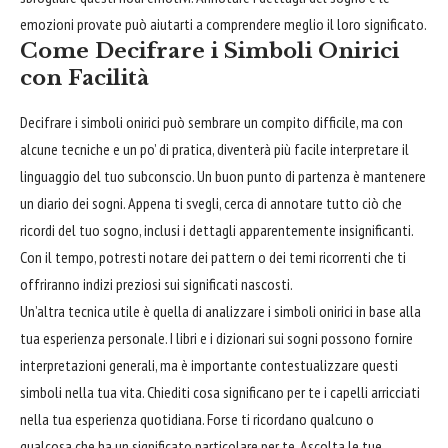
emozioni provate può aiutarti a comprendere meglio il loro significato.
Come Decifrare i Simboli Onirici
con Facilità
Decifrare i simboli onirici può sembrare un compito difficile, ma con
alcune tecniche e un po’ di pratica, diventerà più facile interpretare il
linguaggio del tuo subconscio. Un buon punto di partenza è mantenere
un diario dei sogni. Appena ti svegli, cerca di annotare tutto ciò che
ricordi del tuo sogno, inclusi i dettagli apparentemente insignificanti.
Con il tempo, potresti notare dei pattern o dei temi ricorrenti che ti
offriranno indizi preziosi sui significati nascosti.
Un’altra tecnica utile è quella di analizzare i simboli onirici in base alla
tua esperienza personale. I libri e i dizionari sui sogni possono fornire
interpretazioni generali, ma è importante contestualizzare questi
simboli nella tua vita. Chiediti cosa significano per te i capelli arricciati
nella tua esperienza quotidiana. Forse ti ricordano qualcuno o
qualcosa che ha un significato particolare per te. Ascolta le tue