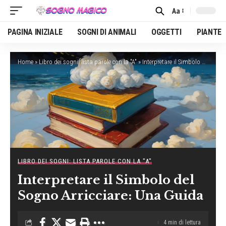
Aa
Font
Resizer
PAGINA INIZIALE
SOGNI DI ANIMALI
OGGETTI
PIANTE
Home
»
Libro dei sogni: lista parole con la "A"
»
Interpretare il Simbolo del Sogno Arricciare: Una Guida
LIBRO DEI SOGNI: LISTA PAROLE CON LA "A"
Interpretare il Simbolo del
Sogno Arricciare: Una Guida
4 min di lettura