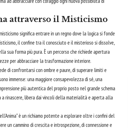
, ma ad abbracciare con coraggio ogni nuova possibilità di
a attraverso il Misticismo
misticismo significa entrare in un regno dove la logica si fonde
sticismo, il confine tra il conosciuto e il misterioso si dissolve,
ella sua forma più pura. È un percorso che richiede apertura
zze per abbracciare la trasformazione interiore.
hiede di confrontarsi con ombre e paure, di superare limiti e
e sono immense: una maggiore consapevolezza di sé, una
mprensione più autentica del proprio posto nel grande schema
 a rinascere, libera dai vincoli della materialità e aperta alla
ell’Anima" è un richiamo potente a esplorare oltre i confini del
ndere un cammino di crescita e introspezione, di connessione e