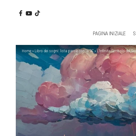
PAGINA INIZIALE
S
Home
»
Libro dei sogni: lista parole con la "A"
»
L’Infinito Simbolo del S