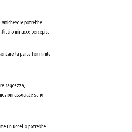
ane amichevole potrebbe
flitti o minacce percepite.
esentare la parte femminile
are saggezza,
emozioni associate sono
 come un uccello potrebbe