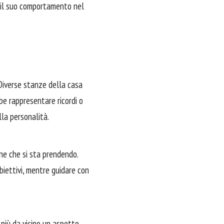
 e il suo comportamento nel
 Diverse stanze della casa
be rappresentare ricordi o
lla personalità.
ione che si sta prendendo.
biettivi, mentre guidare con
 più da vicino un aspetto