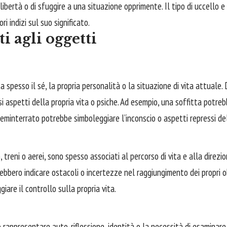
 libertà o di sfuggire a una situazione opprimente. Il tipo di uccello
i indizi sul suo significato.
i agli oggetti
 spesso il sé, la propria personalità o la situazione di vita attuale.
i aspetti della propria vita o psiche. Ad esempio, una soffitta potreb
 seminterrato potrebbe simboleggiare l’inconscio o aspetti repressi de
o, treni o aerei, sono spesso associati al percorso di vita e alla direz
ebbero indicare ostacoli o incertezze nel raggiungimento dei propri o
are il controllo sulla propria vita.
o rappresentare auto-riflessione, identità o la necessità di esaminare