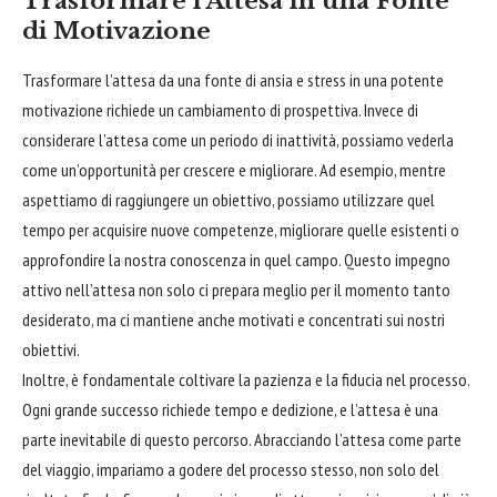
Trasformare l’Attesa in una Fonte
di Motivazione
Trasformare l’attesa da una fonte di ansia e stress in una potente
motivazione richiede un cambiamento di prospettiva. Invece di
considerare l’attesa come un periodo di inattività, possiamo vederla
come un’opportunità per crescere e migliorare. Ad esempio, mentre
aspettiamo di raggiungere un obiettivo, possiamo utilizzare quel
tempo per acquisire nuove competenze, migliorare quelle esistenti o
approfondire la nostra conoscenza in quel
campo
. Questo impegno
attivo nell’attesa non solo ci prepara meglio per il momento tanto
desiderato, ma ci mantiene anche motivati e concentrati sui nostri
obiettivi.
Inoltre, è fondamentale
coltivare
la pazienza e la fiducia nel processo.
Ogni grande successo richiede tempo e dedizione, e l’attesa è una
parte inevitabile di questo percorso. Abracciando l’attesa come parte
del viaggio, impariamo a godere del processo stesso, non solo del