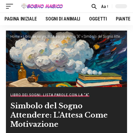
Aa
Font
Resizer
PAGINA INIZIALE
SOGNI DI ANIMALI
OGGETTI
PIANTE
Home
»
Libro dei sogni: lista parole con la "A"
»
Simbolo del Sogno Attendere: L’Attesa Come Motivazione
LIBRO DEI SOGNI: LISTA PAROLE CON LA "A"
Simbolo del Sogno
Attendere: L’Attesa Come
Motivazione