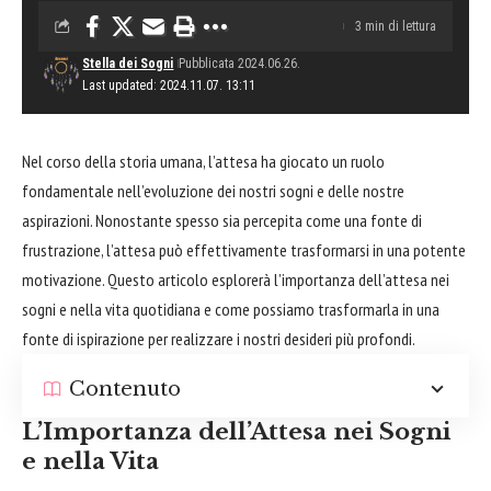
3 min di lettura
Stella dei Sogni
Pubblicata 2024.06.26.
Last updated: 2024.11.07. 13:11
Nel corso della storia umana, l’attesa ha giocato un ruolo
fondamentale nell’evoluzione dei nostri sogni e delle nostre
aspirazioni. Nonostante spesso sia percepita come una fonte di
frustrazione, l’attesa può effettivamente trasformarsi in una potente
motivazione. Questo articolo esplorerà l’importanza dell’attesa nei
sogni e nella vita quotidiana e come possiamo trasformarla in una
fonte di ispirazione per realizzare i nostri desideri più profondi.
Contenuto
L’Importanza dell’Attesa nei Sogni
e nella Vita