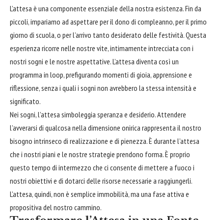
L’attesa è una componente essenziale della nostra esistenza. Fin da
piccoli, impariamo ad aspettare per il dono di compleanno, per il primo
giorno di scuola, o per l’arrivo tanto desiderato delle festività. Questa
esperienza ricorre nelle nostre vite, intimamente intrecciata con i
nostri sogni e le nostre aspettative. L’attesa diventa così un
programma in loop, prefigurando momenti di gioia, apprensione e
riflessione, senza i quali i sogni non avrebbero la stessa intensità e
significato.
Nei sogni, l’attesa simboleggia speranza e desiderio. Attendere
l’avverarsi di qualcosa nella dimensione onirica rappresenta il nostro
bisogno
intrinseco di realizzazione e di pienezza. È durante l’attesa
che i nostri piani e le nostre strategie prendono forma. È proprio
questo tempo di intermezzo che ci consente di mettere a fuoco i
nostri obiettivi e di dotarci delle risorse necessarie a raggiungerli.
L’attesa, quindi, non è semplice immobilità, ma una fase attiva e
propositiva del nostro cammino.