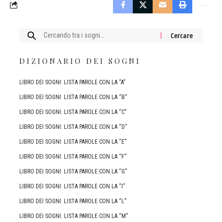
Cercare:
DIZIONARIO DEI SOGNI
LIBRO DEI SOGNI: LISTA PAROLE CON LA “A”
LIBRO DEI SOGNI: LISTA PAROLE CON LA “B”
LIBRO DEI SOGNI: LISTA PAROLE CON LA “C”
LIBRO DEI SOGNI: LISTA PAROLE CON LA “D”
LIBRO DEI SOGNI: LISTA PAROLE CON LA “E”
LIBRO DEI SOGNI: LISTA PAROLE CON LA “F”
LIBRO DEI SOGNI: LISTA PAROLE CON LA “G”
LIBRO DEI SOGNI: LISTA PAROLE CON LA “I”
LIBRO DEI SOGNI: LISTA PAROLE CON LA “L”
LIBRO DEI SOGNI: LISTA PAROLE CON LA “M”