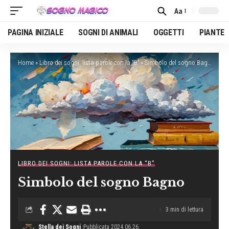
Aa
Font
Resizer
PAGINA INIZIALE
SOGNI DI ANIMALI
OGGETTI
PIANTE
Home
»
Libro dei sogni: lista parole con la “B”
»
Simbolo del sogno Bagno
LIBRO DEI SOGNI: LISTA PAROLE CON LA “B”
Simbolo del sogno Bagno
3 min di lettura
Stella dei Sogni
Pubblicata 2024.06.26.