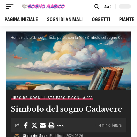
Aa
Font
Resizer
PAGINA INIZIALE
SOGNI DI ANIMALI
OGGETTI
PIANTE
Home
»
Libro dei sogni: lista parole con la “C”
»
Simbolo del sogno Cadavere
LIBRO DEI SOGNI: LISTA PAROLE CON LA “C”
Simbolo del sogno Cadavere
4 min di lettura
Stella dei Sogni
Pubblicata 2024.06.26.