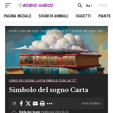
Aa
Font
Resizer
PAGINA INIZIALE
SOGNI DI ANIMALI
OGGETTI
PIANTE
Home
»
Libro dei sogni: lista parole con la “C”
»
Simbolo del sogno Carta
LIBRO DEI SOGNI: LISTA PAROLE CON LA “C”
Simbolo del sogno Carta
4 min di lettura
Stella dei Sogni
Pubblicata 2024.06.26.