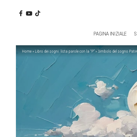
PAGINA INIZIALE
S
Home
»
Libro dei sogni: lista parole con la “P”
»
Simbolo del sogno Patir