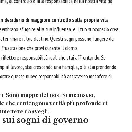
ma, al controllo e alla responsabilità nella nostra vita da
n desiderio di maggiore controllo sulla propria vita
.
sembrano sfuggire alla tua influenza, e il tuo subconscio crea
 determinare il tuo destino. Questi sogni possono fungere da
frustrazione che provi durante il giorno.
 riflettere responsabilità reali che stai affrontando. Se
p al lavoro, stai crescendo una famiglia, o ti stai prendendo
aborare queste nuove responsabilità attraverso metafore di
ni. Sono mappe del nostro inconscio,
nte che contengono verità più profonde di
mmettere da svegli.”
 sui sogni di governo