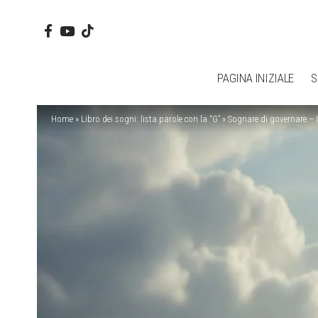
PAGINA INIZIALE
S
Home
»
Libro dei sogni: lista parole con la “G”
»
Sognare di governare – 