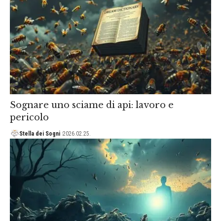
Sognare uno sciame di api: lavoro e
pericolo
Stella dei Sogni
2026.02.25.