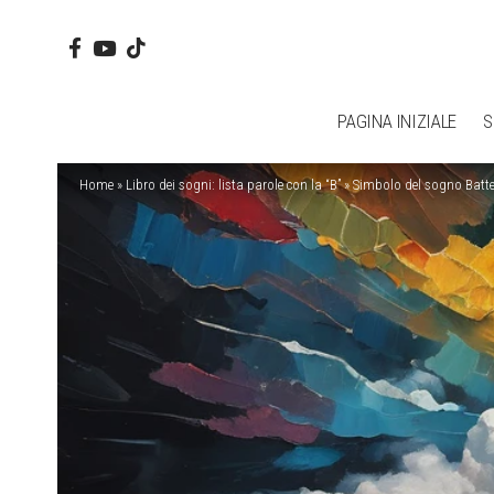
PAGINA INIZIALE
S
Home
»
Libro dei sogni: lista parole con la “B”
»
Simbolo del sogno Batte