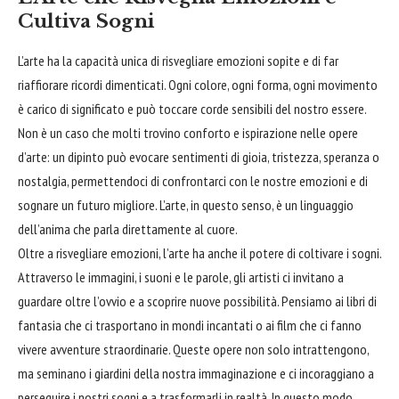
Cultiva Sogni
L’arte ha la capacità unica di risvegliare emozioni sopite e di far
riaffiorare ricordi dimenticati. Ogni
colore
, ogni forma, ogni movimento
è carico di significato e può toccare corde sensibili del nostro essere.
Non è un caso che molti trovino conforto e ispirazione nelle opere
d’arte: un dipinto può evocare sentimenti di gioia, tristezza, speranza o
nostalgia, permettendoci di confrontarci con le nostre emozioni e di
sognare un futuro migliore. L’arte, in questo senso, è un linguaggio
dell’anima che parla direttamente al cuore.
Oltre a risvegliare emozioni, l’arte ha anche il potere di
coltivare
i sogni.
Attraverso le immagini, i suoni e le parole, gli artisti ci invitano a
guardare oltre l’ovvio e a scoprire nuove possibilità. Pensiamo ai libri di
fantasia che ci trasportano in mondi incantati o ai film che ci fanno
vivere avventure straordinarie. Queste opere non solo intrattengono,
ma seminano i giardini della nostra immaginazione e ci incoraggiano a
perseguire i nostri sogni e a trasformarli in realtà. In questo modo,