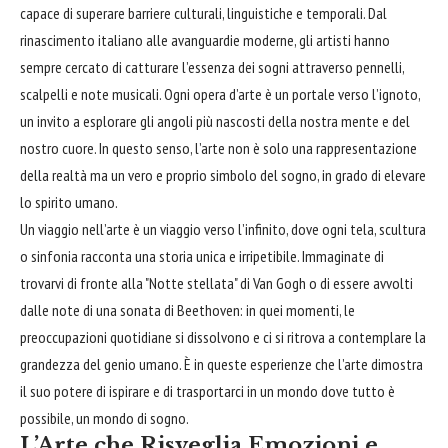
capace di superare barriere culturali, linguistiche e temporali. Dal
rinascimento italiano alle avanguardie moderne, gli artisti hanno
sempre cercato di catturare l’essenza dei sogni attraverso pennelli,
scalpelli e note musicali. Ogni opera d’arte è un portale verso l’ignoto,
un invito a esplorare gli angoli più nascosti della nostra mente e del
nostro
cuore
. In questo senso, l’arte non è solo una rappresentazione
della realtà ma un vero e proprio simbolo del sogno, in grado di elevare
lo spirito umano.
Un viaggio nell’arte è un viaggio verso l’infinito, dove ogni tela, scultura
o sinfonia racconta una storia unica e irripetibile. Immaginate di
trovarvi di fronte alla "Notte stellata" di Van Gogh o di essere avvolti
dalle note di una sonata di Beethoven: in quei momenti, le
preoccupazioni quotidiane si dissolvono e ci si ritrova a contemplare la
grandezza del genio umano. È in queste esperienze che l’arte dimostra
il suo potere di ispirare e di trasportarci in un mondo dove tutto è
possibile, un mondo di sogno.
L’Arte che Risveglia Emozioni e