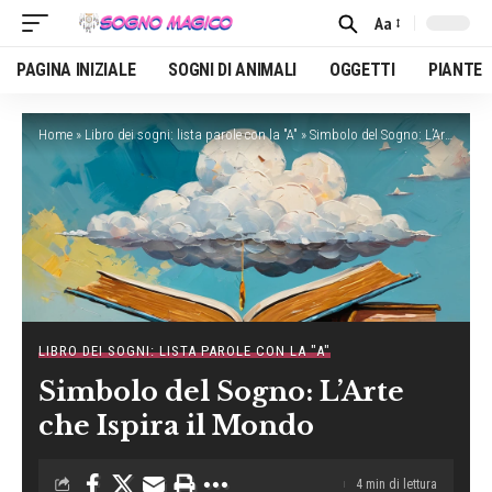
Aa
Font
Resizer
PAGINA INIZIALE
SOGNI DI ANIMALI
OGGETTI
PIANTE
Home
»
Libro dei sogni: lista parole con la "A"
»
Simbolo del Sogno: L’Arte che Ispira il Mondo
LIBRO DEI SOGNI: LISTA PAROLE CON LA "A"
Simbolo del Sogno: L’Arte
che Ispira il Mondo
4 min di lettura