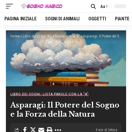
Aa
Font
Resizer
PAGINA INIZIALE
SOGNI DI ANIMALI
OGGETTI
PIANTE
Home
»
Libro dei sogni: lista parole con la "A"
»
Asparagi: Il Potere del Sogno e la Forza della Natura
LIBRO DEI SOGNI: LISTA PAROLE CON LA "A"
Asparagi: Il Potere del Sogno
e la Forza della Natura
4 min di lettura