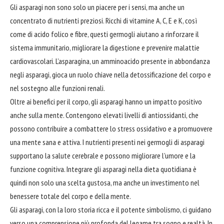
Gli asparagi non sono solo un piacere per i sensi, ma anche un
concentrato di nutrienti preziosi. Ricchi di vitamine A, C, E e K, così
come di acido folico e fibre, questi germogli aiutano a rinforzare il
sistema immunitario, migliorare la digestione e prevenire malattie
cardiovascolari. L’asparagina, un amminoacido presente in
abbondanza
negli asparagi, gioca un ruolo chiave nella detossificazione del corpo e
nel sostegno alle funzioni renali.
Oltre ai benefici per il corpo, gli asparagi hanno un impatto positivo
anche sulla mente. Contengono elevati livelli di antiossidanti, che
possono contribuire a combattere lo stress ossidativo e a promuovere
una mente sana e attiva. I nutrienti presenti nei germogli di asparagi
supportano la salute cerebrale e possono migliorare l’umore e la
funzione cognitiva. Integrare gli asparagi nella dieta quotidiana è
quindi non solo una scelta gustosa, ma anche un investimento nel
benessere totale del corpo e della mente.
Gli asparagi, con la loro storia ricca e il potente simbolismo, ci guidano
verso una comprensione più profonda del legame tra sogno e realtà. In