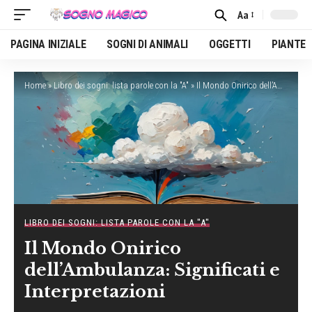
Aa
Font
Resizer
PAGINA INIZIALE
SOGNI DI ANIMALI
OGGETTI
PIANTE
Home
»
Libro dei sogni: lista parole con la "A"
»
Il Mondo Onirico dell’Ambulanza: Significati e Interpretazioni
LIBRO DEI SOGNI: LISTA PAROLE CON LA "A"
Il Mondo Onirico
dell’Ambulanza: Significati e
Interpretazioni