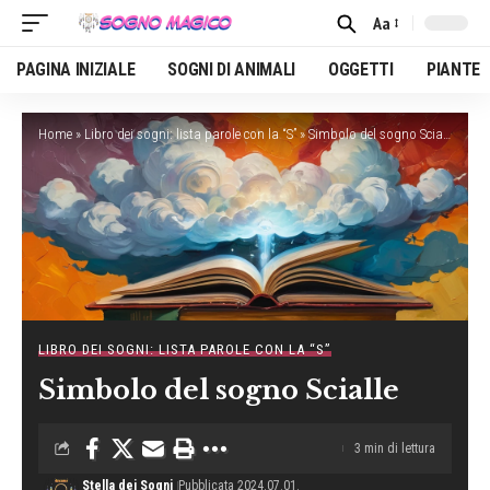
Aa
Font
Resizer
PAGINA INIZIALE
SOGNI DI ANIMALI
OGGETTI
PIANTE
Home
»
Libro dei sogni: lista parole con la “S”
»
Simbolo del sogno Scialle
LIBRO DEI SOGNI: LISTA PAROLE CON LA “S”
Simbolo del sogno Scialle
3 min di lettura
Stella dei Sogni
Pubblicata 2024.07.01.