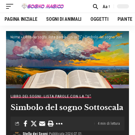
Aa
Font
Resizer
PAGINA INIZIALE
SOGNI DI ANIMALI
OGGETTI
PIANTE
Home
»
Libro dei sogni: lista parole con la “S”
»
Simbolo del sogno Sottoscala
LIBRO DEI SOGNI: LISTA PAROLE CON LA “S”
Simbolo del sogno Sottoscala
4 min di lettura
Stella dei Sogni
Pubblicata 2024.07.01.